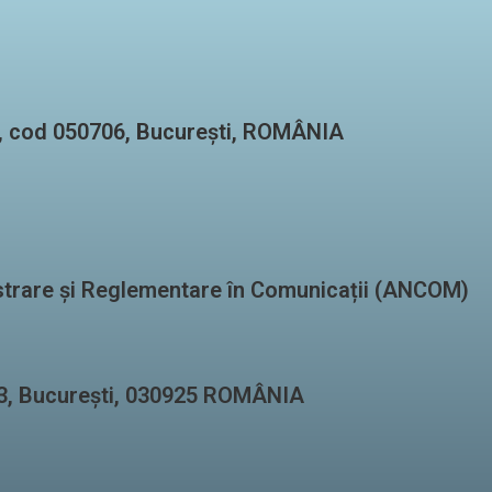
r 5, cod 050706, București, ROMÂNIA
strare și Reglementare în Comunicații (ANCOM)
r 3, București, 030925 ROMÂNIA